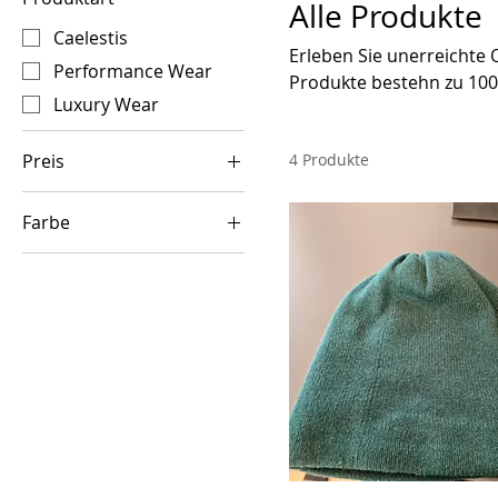
Alle Produkte
Caelestis
Erleben Sie unerreichte 
Performance Wear
Produkte bestehn zu 100
Luxury Wear
Qualitätsauflagen in Deu
Preis
4 Produkte
Farbe
110 €
250 €